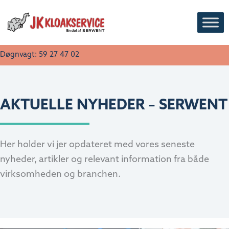
Gå
til
indholdet
Døgnvagt: 59 27 47 02
AKTUELLE NYHEDER – SERWENT
Her holder vi jer opdateret med vores seneste
nyheder, artikler og relevant information fra både
virksomheden og branchen.