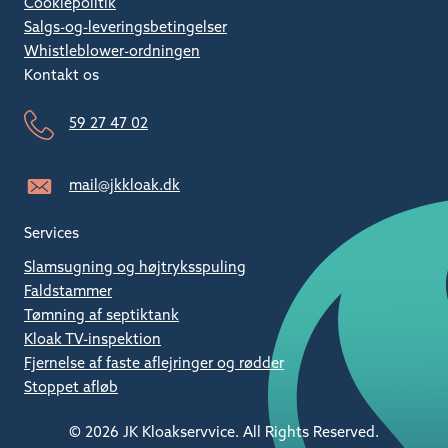
Cookiepolitik
Salgs-og-leveringsbetingelser
Whistleblower-ordningen
Kontakt os
59 27 47 02
mail@jkkloak.dk
Services
Slamsugning og højtryksspuling
Faldstammer
Tømning af septiktank
Kloak TV-inspektion
Fjernelse af faste aflejringer og rødder
Stoppet afløb
© 2026 JK Kloakservvice. All Rights Reserved.