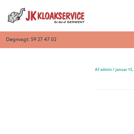
Gå
til
indholdet
Døgnvagt: 59 27 47 02
Af
admin
/
januar 15