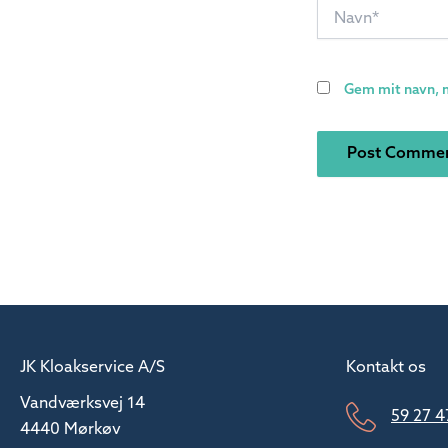
Navn*
Gem mit navn, m
JK Kloakservice A/S
Kontakt os
Vandværksvej 14
59 27 4
4440 Mørkøv