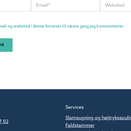
Email*
Websted
ail og websted i denne browser til næste gang jeg kommenterer.
Services
Slamsugning og højtryksspuli
7 02
Faldstammer